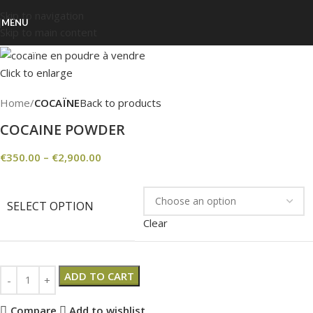
Skip to navigation
MENU
Skip to main content
Click to enlarge
Home
COCAÏNE
Back to products
COCAINE POWDER
€
350.00
–
€
2,900.00
SELECT OPTION
Clear
ADD TO CART
Compare
Add to wishlist