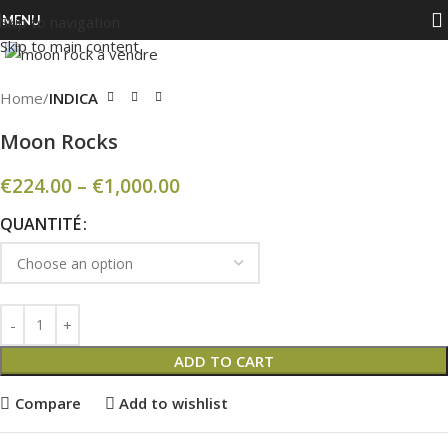
MENU
Skip to navigation
Click to enlarge
Skip to main content
Home
INDICA
Moon Rocks
€
224.00
–
€
1,000.00
QUANTITÉ
ADD TO CART
Compare
Add to wishlist