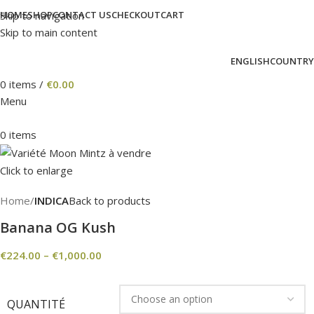
Skip to navigation
HOME
SHOP
CONTACT US
CHECKOUT
CART
Skip to main content
ENGLISH
COUNTRY
0
items
/
€
0.00
Menu
0
items
Click to enlarge
Home
INDICA
Back to products
Banana OG Kush
€
224.00
–
€
1,000.00
QUANTITÉ