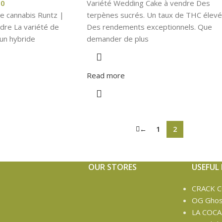
00
Variété Wedding Cake à vendre Des
 de cannabis Runtz |
terpènes sucrés. Un taux de THC élevé
dre La variété de
Des rendements exceptionnels. Que
un hybride
demander de plus
Read more
←
1
2
OUR STORES
USEFUL 
CRACK 
OG Ghos
LA COCA