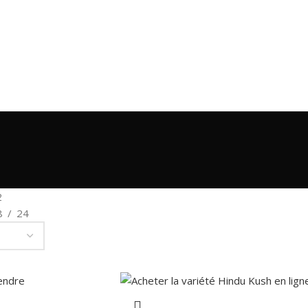
2
8
24