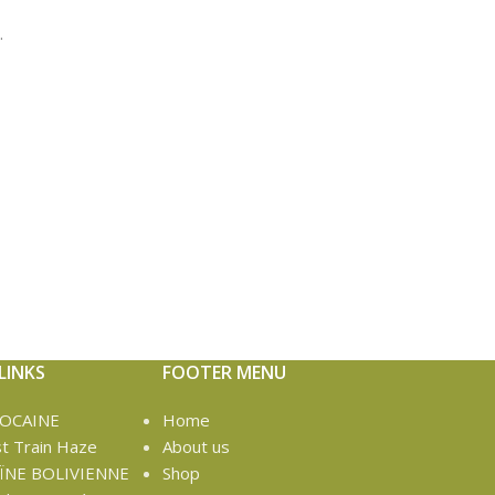
.
LINKS
FOOTER MENU
COCAINE
Home
t Train Haze
About us
ÏNE BOLIVIENNE
Shop