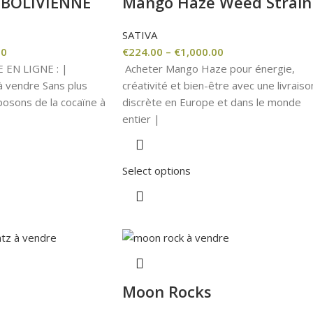
 BOLIVIENNE
Mango Haze Weed Strain
SATIVA
00
€
224.00
–
€
1,000.00
 EN LIGNE : |
Acheter Mango Haze pour énergie,
à vendre Sans plus
créativité et bien-être avec une livraiso
posons de la cocaïne à
discrète en Europe et dans le monde
entier |
Select options
Moon Rocks