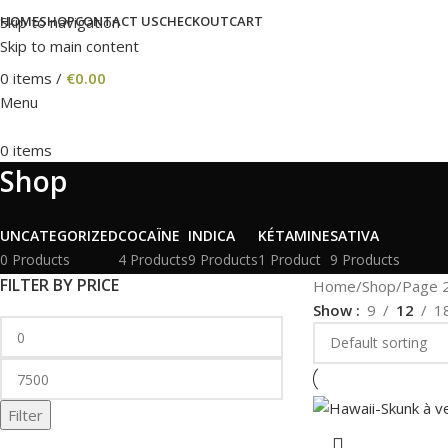
Skip to navigation
HOME
SHOP
CONTACT US
CHECKOUT
CART
Skip to main content
0
items
/
€
0.00
Menu
0
items
Shop
UNCATEGORIZED
COCAÏNE
INDICA
KÉTAMINE
SATIVA
0 Products
4 Products
9 Products
1 Product
9 Products
FILTER BY PRICE
Home
Shop
Page 
Show
9
12
1
Filter